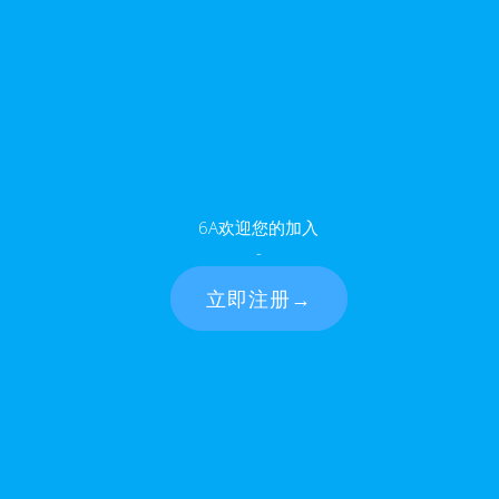
您与6A账号的一致性的首要证明资料，您应妥善保管，不得以任
无义务核查每一账号使用的合法性，如发现对您账号任何未经授权
全问题，您应立即通知6A。
通过您的账号进行的以及您账号内的所有活动负责。6A不对与
能确定账户的有效所有者，6A有权暂停或取消该账户。
3.0会员权益和服务
专属服务。会员账户可用于对用户的订购及服务申请信息进行管
6A欢迎您的加入
-
例如获得积分，具体见6A发布的活动计划和方案。
立即注册→
在指定期限内有效。会员应自行负责不时核对其账户所享有积分
的性质，以及获得该等优惠或特权所需的积分数量，由6A确定
任何其他目的或用途。积分不可折抵任何现金或费用。兑换优惠可
限的数量。
换或转移至会员的其他账户。会员积分不可出售或转让给其他会
终止账户的，会员获得的所有积分均作废。
4.0费用